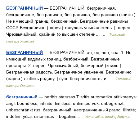
БЕЗГРАНИЧНЫЙ
— БЕЗГРАНИЧНЫЙ, безграничная,
безграничное; безграничен, безгранична, безгранично (книжн.).
Не имеющий границ, бесконечный. Безграничные равнины
СССР. Безгранично (нареч.) тянулась унылая степь. || перен.
Чрезвычайный, крайний (о высшей степени… …
Толковый
словарь Ушакова
БЕЗГРАНИЧНЫЙ
— БЕЗГРАНИЧНЫЙ, ая, ое; чен, чна. 1. Не
имеющий видимых границ, безбрежный. Безграничные
просторы. 2. перен. Чрезвычайный, безмерный (книжн.).
Безграничная радость. Безграничное уважение. Безгранично
(нареч.) любить родину. | сущ. безграничность, и …
Толковый
словарь Ожегова
безграничный
— beribis statusas T sritis automatika atitikmenys:
angl. boundless; infinite; limitless; unlimited vok. unbegrenzt;
unbeschränkt rus. безграничный; неограничeнный pranc. illimité;
indéfini ryšiai: sinonimas – begalinis …
Automatikos terminų žodynas