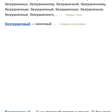
безграничных, безграничному, безграничной, безграничному,
безграничным, безграничный, безграничную, безграничное,
безграничные, безграничного,… …
Формы слов
безграничный
— конечный …
Словарь антонимов
Безграничный
— 1) не имеющий видимых границ; 2) без каких