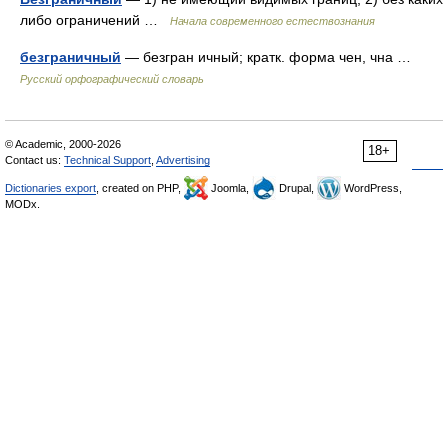
либо ограничений …
Начала современного естествознания
безграничный
— безгран ичный; кратк. форма чен, чна …
Русский орфографический словарь
© Academic, 2000-2026
18+
Contact us:
Technical Support
,
Advertising
Dictionaries export
, created on PHP,
Joomla,
Drupal,
WordPress,
MODx.