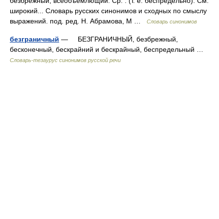
безбрежный, всеобъемлющий. Ср. . (т. е. беспредельно). См.
широкий... Словарь русских синонимов и сходных по смыслу
выражений. под. ред. Н. Абрамова, М …
Словарь синонимов
безграничный
— БЕЗГРАНИЧНЫЙ, безбрежный,
бесконечный, бескрайний и бескрайный, беспредельный …
Словарь-тезаурус синонимов русской речи