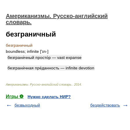
Американизмы. Русско-английский
словарь.
безграничный
безграничный
boundless; infinite ['ɪn-]
безграни́чный просто́р — vast expanse
безграни́чная пре́данность — infinite devotion
Американизмы. Русско-английский словарь.
.
2014
.
Игры ⚽
Нужно сделать НИР?
безвыходный
бездействовать