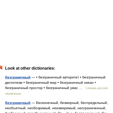
Look at other dictionaries:
безграничный
— • безграничный авторитет • безграничный
деспотизм • безграничный мир • безграничный океан •
безграничный простор • безграничный ужас …
Словарь русской
идиоматики
безграничный
— Бесконечный, безмерный, беспредельный,
необъятный, необозримый, неизмеримый, неограниченный,